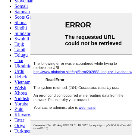
Slovenian
Somali
Samoan
Scots Gaelic
Shona
Sindhi
Sundanese
Swahili
Tajik
Tamil
Telugu
Thai
Ukrainian
Urdu
Uzbek
Vietnamese
Welsh
Xhosa
Yiddish
Yoruba
Zulu
Kinyarwanda
Tatar
Oriya
Turkmen