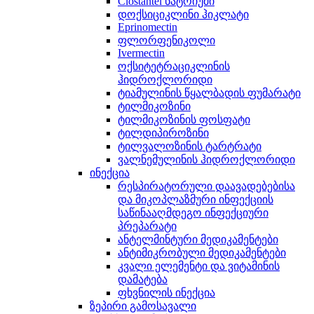
Clostantel ნატრიუმი
დოქსიციკლინი ჰიკლატი
Eprinomectin
ფლორფენიკოლი
Ivermectin
ოქსიტეტრაციკლინის
ჰიდროქლორიდი
ტიამულინის წყალბადის ფუმარატი
ტილმიკოზინი
ტილმიკოზინის ფოსფატი
ტილდიპიროზინი
ტილვალოზინის ტარტრატი
ვალნემულინის ჰიდროქლორიდი
ინექცია
რესპირატორული დაავადებებისა
და მიკოპლაზმური ინფექციის
საწინააღმდეგო ინფექციური
პრეპარატი
ანტელმინტური მედიკამენტები
ანტიმიკრობული მედიკამენტები
კვალი ელემენტი და ვიტამინის
დამატება
ფხვნილის ინექცია
ზეპირი გამოსავალი