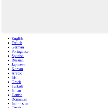
English
French
German
Portuguese
Spanish
Russian
Japanese
Korean
Arabic
Irish
Greek
Turkish
Italian
Danish
Romanian
Indonesian
Czech