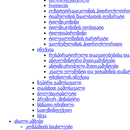
ფლორფენიკოლი
Ivermectin
ოქსიტეტრაციკლინის ჰიდროქლორი
ტიამულინის წყალბადის ფუმარატი
ტილმიკოზინი
ტილმიკოზინის ფოსფატი
ტილდიპიროზინი
ტილვალოზინის ტარტრატი
ვალნემულინის ჰიდროქლორიდი
ინექცია
რესპირატორული დაავადებებისა და 
ანტელმინტური მედიკამენტები
ანტიმიკრობული მედიკამენტები
კვალი ელემენტი და ვიტამინის დამა
ფხვნილის ინექცია
ზეპირი გამოსავალი
დაასხით გამოსავალი
ბოლუსი/ტაბლეტი
პრემიერ -მინისტრი
ხსნადი ფხვნილი
სადეზინფექციო
სხვა
ახალი ამბები
კომპანიის სიახლეები