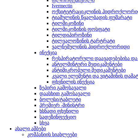
ფლორფენიკოლი
Ivermectin
ოქსიტეტრაციკლინის ჰიდროქლორი
ტიამულინის წყალბადის ფუმარატი
ტილმიკოზინი
ტილმიკოზინის ფოსფატი
ტილდიპიროზინი
ტილვალოზინის ტარტრატი
ვალნემულინის ჰიდროქლორიდი
ინექცია
რესპირატორული დაავადებებისა და 
ანტელმინტური მედიკამენტები
ანტიმიკრობული მედიკამენტები
კვალი ელემენტი და ვიტამინის დამა
ფხვნილის ინექცია
ზეპირი გამოსავალი
დაასხით გამოსავალი
ბოლუსი/ტაბლეტი
პრემიერ -მინისტრი
ხსნადი ფხვნილი
სადეზინფექციო
სხვა
ახალი ამბები
კომპანიის სიახლეები