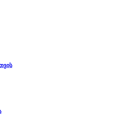
თვის
ა