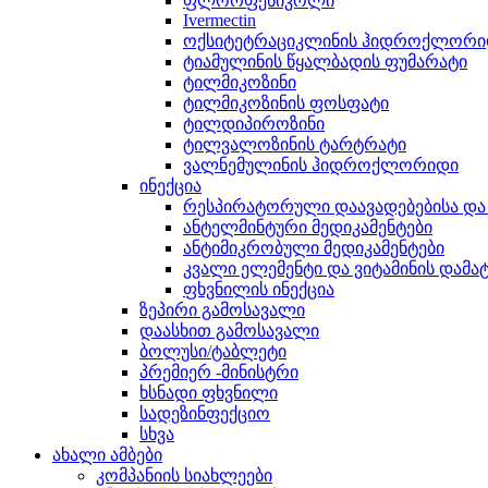
ფლორფენიკოლი
Ivermectin
ოქსიტეტრაციკლინის ჰიდროქლორი
ტიამულინის წყალბადის ფუმარატი
ტილმიკოზინი
ტილმიკოზინის ფოსფატი
ტილდიპიროზინი
ტილვალოზინის ტარტრატი
ვალნემულინის ჰიდროქლორიდი
ინექცია
რესპირატორული დაავადებებისა და 
ანტელმინტური მედიკამენტები
ანტიმიკრობული მედიკამენტები
კვალი ელემენტი და ვიტამინის დამა
ფხვნილის ინექცია
ზეპირი გამოსავალი
დაასხით გამოსავალი
ბოლუსი/ტაბლეტი
პრემიერ -მინისტრი
ხსნადი ფხვნილი
სადეზინფექციო
სხვა
ახალი ამბები
კომპანიის სიახლეები