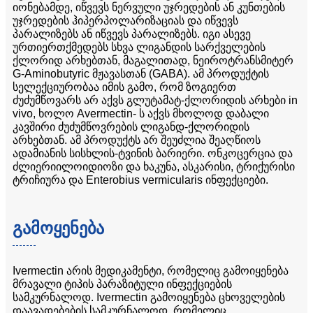
იონებამდე, იწვევს ნერვული უჯრედების ან კუნთების
უჯრედების ჰიპერპოლარიზაციას და იწვევს
პარალიზებს ან იწვევს პარალიზებს. იგი ასევე
ურთიერთქმედებს სხვა ლიგანდის სარქველების
ქლორიდ არხებთან, მაგალითად, ნეიროტრანსმიტერ
G-Aminobutyric მჟავასთან (GABA). ამ პროდუქტის
სელექციურობაა იმის გამო, რომ ზოგიერთ
ძუძუმწოვარს არ აქვს გლუტამატ-ქლორიდის არხები in
vivo, ხოლო Avermectin- ს აქვს მხოლოდ დაბალი
კავშირი ძუძუმწოვრების ლიგანდ-ქლორიდის
არხებთან. ამ პროდუქტს არ შეუძლია შეაღწიოს
ადამიანის სისხლის-ტვინის ბარიერი. ონკოცერცია და
ძლიერიილოიდიოზი და ხაკუნა, ასკარისი, ტრიქურისი
ტრიჩიურა და Enterobius vermicularis ინფექციები.
გამოყენება
Ivermectin არის მედიკამენტი, რომელიც გამოიყენება
მრავალი ტიპის პარაზიტული ინფექციების
სამკურნალოდ. Ivermectin გამოიყენება ცხოველების
დაავადებების სამკურნალოდ, რომელიც