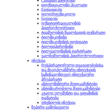
Clostantel ნატრიუმი
დოქსიციკლინი ჰიკლატი
Eprinomectin
ფლორფენიკოლი
Ivermectin
ოქსიტეტრაციკლინის
ჰიდროქლორიდი
ტიამულინის წყალბადის ფუმარატი
ტილმიკოზინი
ტილმიკოზინის ფოსფატი
ტილდიპიროზინი
ტილვალოზინის ტარტრატი
ვალნემულინის ჰიდროქლორიდი
ინექცია
რესპირატორული დაავადებებისა
და მიკოპლაზმური ინფექციის
საწინააღმდეგო ინფექციური
პრეპარატი
ანტელმინტური მედიკამენტები
ანტიმიკრობული მედიკამენტები
კვალი ელემენტი და ვიტამინის
დამატება
ფხვნილის ინექცია
ზეპირი გამოსავალი