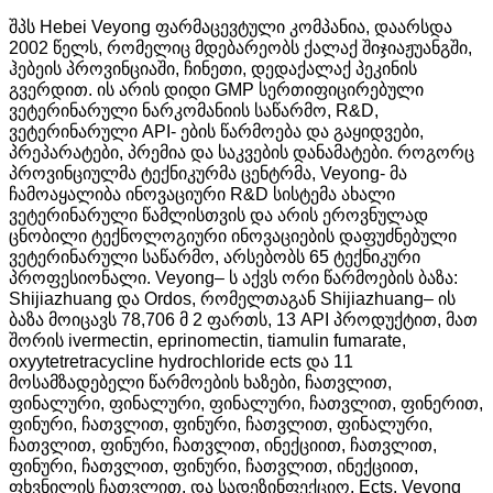
შპს Hebei Veyong ფარმაცევტული კომპანია, დაარსდა
2002 წელს, რომელიც მდებარეობს ქალაქ შიჯიაჟუანგში,
ჰებეის პროვინციაში, ჩინეთი, დედაქალაქ პეკინის
გვერდით. ის არის დიდი GMP სერთიფიცირებული
ვეტერინარული ნარკომანიის საწარმო, R&D,
ვეტერინარული API- ების წარმოება და გაყიდვები,
პრეპარატები, პრემია და საკვების დანამატები. როგორც
პროვინციულმა ტექნიკურმა ცენტრმა, Veyong- მა
ჩამოაყალიბა ინოვაციური R&D სისტემა ახალი
ვეტერინარული წამლისთვის და არის ეროვნულად
ცნობილი ტექნოლოგიური ინოვაციების დაფუძნებული
ვეტერინარული საწარმო, არსებობს 65 ტექნიკური
პროფესიონალი. Veyong– ს აქვს ორი წარმოების ბაზა:
Shijiazhuang და Ordos, რომელთაგან Shijiazhuang– ის
ბაზა მოიცავს 78,706 მ 2 ფართს, 13 API პროდუქტით, მათ
შორის ivermectin, eprinomectin, tiamulin fumarate,
oxyytetretracycline hydrochloride ects და 11
მოსამზადებელი წარმოების ხაზები, ჩათვლით,
ფინალური, ფინალური, ფინალური, ჩათვლით, ფინერით,
ფინური, ჩათვლით, ფინური, ჩათვლით, ფინალური,
ჩათვლით, ფინური, ჩათვლით, ინექციით, ჩათვლით,
ფინური, ჩათვლით, ფინური, ჩათვლით, ინექციით,
ფხვნილის ჩათვლით. და სადეზინფექციო, Ects. Veyong