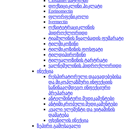
Clostantel ნატრიუმი
დოქსიციკლინი ჰიკლატი
Eprinomectin
ფლორფენიკოლი
Ivermectin
ოქსიტეტრაციკლინის
ჰიდროქლორიდი
ტიამულინის წყალბადის ფუმარატი
ტილმიკოზინი
ტილმიკოზინის ფოსფატი
ტილდიპიროზინი
ტილვალოზინის ტარტრატი
ვალნემულინის ჰიდროქლორიდი
ინექცია
რესპირატორული დაავადებებისა
და მიკოპლაზმური ინფექციის
საწინააღმდეგო ინფექციური
პრეპარატი
ანტელმინტური მედიკამენტები
ანტიმიკრობული მედიკამენტები
კვალი ელემენტი და ვიტამინის
დამატება
ფხვნილის ინექცია
ზეპირი გამოსავალი