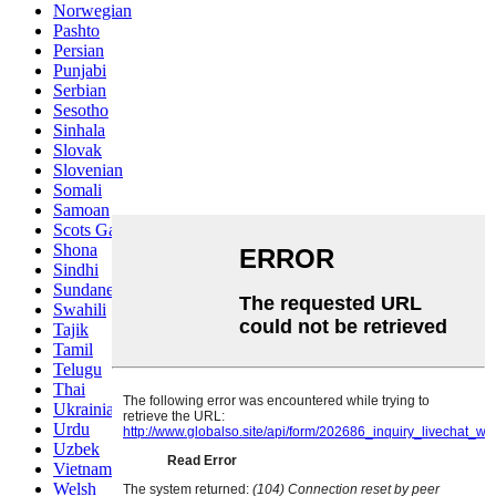
Norwegian
Pashto
Persian
Punjabi
Serbian
Sesotho
Sinhala
Slovak
Slovenian
Somali
Samoan
Scots Gaelic
Shona
Sindhi
Sundanese
Swahili
Tajik
Tamil
Telugu
Thai
Ukrainian
Urdu
Uzbek
Vietnamese
Welsh