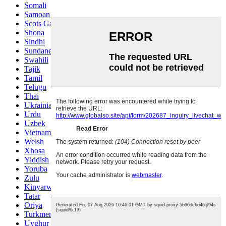
Somali
Samoan
Scots Gaelic
Shona
Sindhi
Sundanese
Swahili
Tajik
Tamil
Telugu
Thai
Ukrainian
Urdu
Uzbek
Vietnamese
Welsh
Xhosa
Yiddish
Yoruba
Zulu
Kinyarwanda
Tatar
Oriya
Turkmen
Uyghur