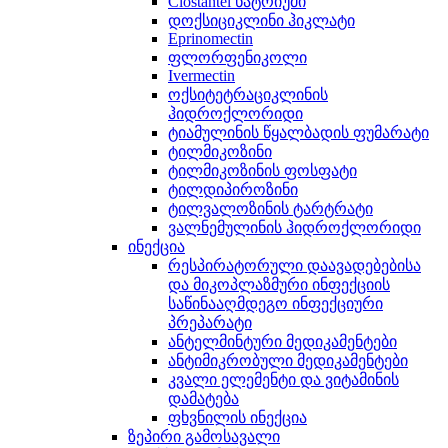
Clostantel ნატრიუმი
დოქსიციკლინი ჰიკლატი
Eprinomectin
ფლორფენიკოლი
Ivermectin
ოქსიტეტრაციკლინის
ჰიდროქლორიდი
ტიამულინის წყალბადის ფუმარატი
ტილმიკოზინი
ტილმიკოზინის ფოსფატი
ტილდიპიროზინი
ტილვალოზინის ტარტრატი
ვალნემულინის ჰიდროქლორიდი
ინექცია
რესპირატორული დაავადებებისა
და მიკოპლაზმური ინფექციის
საწინააღმდეგო ინფექციური
პრეპარატი
ანტელმინტური მედიკამენტები
ანტიმიკრობული მედიკამენტები
კვალი ელემენტი და ვიტამინის
დამატება
ფხვნილის ინექცია
ზეპირი გამოსავალი